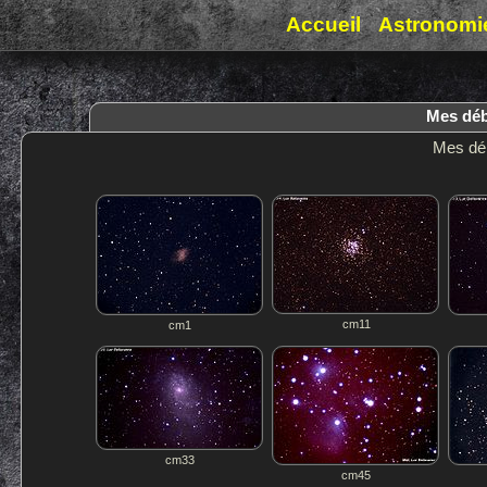
Accueil
Astronomi
Mes déb
Mes déb
cm11
cm1
cm33
cm45