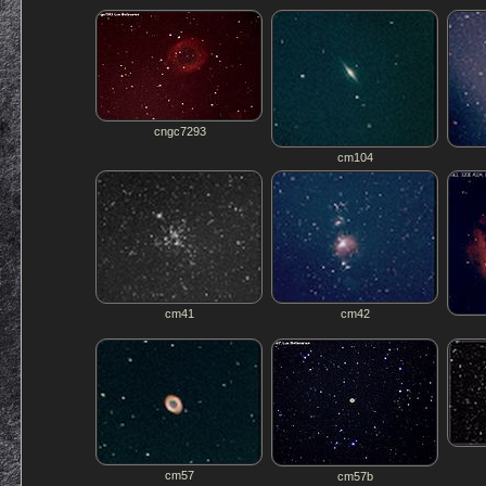
cngc7293
cm104
cm41
cm42
cm57
cm57b